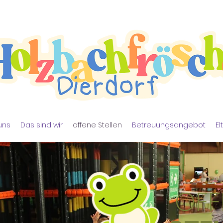
uns
Das sind wir
offene Stellen
Betreuungsangebot
El
OFF