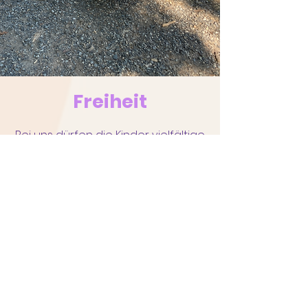
Freiheit
Bei uns dürfen die Kinder vielfältige
Entscheidungen treffen. Wir geben
ihnen genügend Raum und Zeit,
um eigene Gedanken und
Meinungen zu entwickeln. Jedes
Kind kann in seinem Tempo
Erfahrungen sammeln, um die Welt
zu entdecken und zu erforschen. In
der Kita bekommt das
Kind die