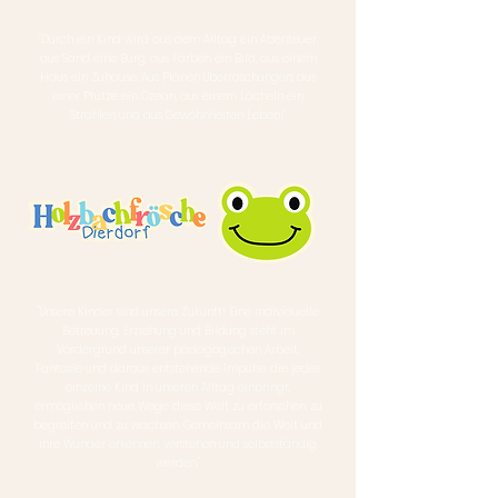
"Durch ein Kind wird aus dem Alltag ein Abenteuer,
aus Sand eine Burg, aus Farben ein Bild, aus einem
Haus ein Zuhause. Aus Plänen Überraschungen, aus
einer Pfütze ein Ozean, aus einem Lächeln ein
Strahlen und aus Gewohnheiten Leben!"
"Unsere Kinder sind unsere Zukunft! Eine individuelle
Betreuung, Erziehung und Bildung steht im
Vordergrund unserer pädagogischen Arbeit.
Fantasie und daraus entstehende Impulse die jedes
einzelne Kind in unseren Alltag einbringt,
ermöglichen neue Wege diese Welt zu erforschen, zu
begreifen und zu wachsen. Gemeinsam die Welt und
ihre Wunder erkennen, verstehen und selbstständig
werden."