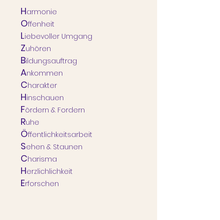
H
armonie
O
ffenheit
L
iebevoller Umgang
Z
uhören
B
ildungsauftrag
A
nkommen
C
harakter
H
inschauen
F
ördern & Fordern
R
uhe
Ö
ffentlichkeitsarbeit
S
ehen & Staunen
C
harisma
H
erzlichlichkeit
E
rforschen